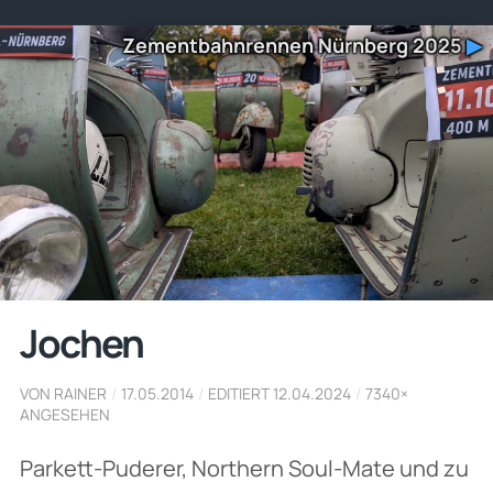
Zementbahnrennen Nürnberg 2025
▶
Jochen
VON RAINER
/
17.05.2014
/
EDITIERT 12.04.2024
/
7340×
ANGESEHEN
Parkett-Puderer, Northern Soul-Mate und zu