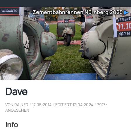
Zementbahnrennen Nürnberg 2025
▶
Dave
VON RAINER
/
17.05.2014
/
EDITIERT 12.04.2024
/
7917×
ANGESEHEN
Info