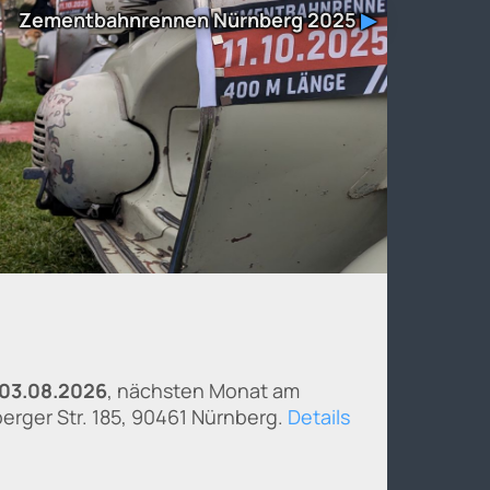
Zementbahnrennen Nürnberg 2025
▶
03.08.2026
, nächsten Monat am
sberger Str. 185, 90461 Nürnberg.
Details