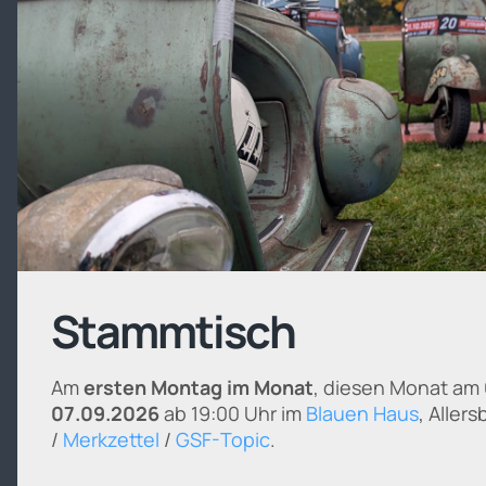
Stammtisch
Am
ersten Montag im Monat
, diesen Monat am
07.09.2026
ab 19:00 Uhr im
Blauen Haus
, Aller
/
Merkzettel
/
GSF-Topic
.