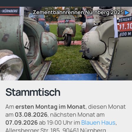
Zementbahnrennen Nürnberg 2025
▶
Stammtisch
Am
ersten Montag im Monat
, diesen Monat
am
03.08.2026
, nächsten Monat am
07.09.2026
ab 19:00 Uhr im
Blauen Haus
,
Allersberger Str. 185, 90461 Nürnberg.