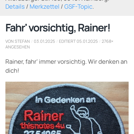
Details
/
Merkzettel
/
GSF-Topic
.
Fahr' vorsichtig, Rainer!
VON STEFAN
/
03.01.2025
/
EDITIERT 05.01.2025
/
2768×
ANGESEHEN
Rainer, fahr' immer vorsichtig. Wir denken an
dich!