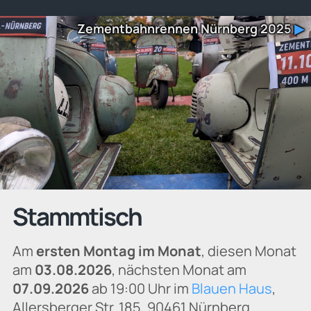
Zementbahnrennen Nürnberg 2025
▶
Stammtisch
Am
ersten Montag im Monat
, diesen Monat
am
03.08.2026
, nächsten Monat am
07.09.2026
ab 19:00 Uhr im
Blauen Haus
,
Allersberger Str. 185, 90461 Nürnberg.