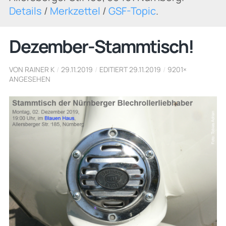
Details
/
Merkzettel
/
GSF-Topic
.
Dezember-Stammtisch!
VON RAINER K
/
29.11.2019
/
EDITIERT 29.11.2019
/
9201×
ANGESEHEN